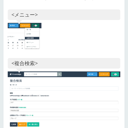
<メニュー>
<複合検索>